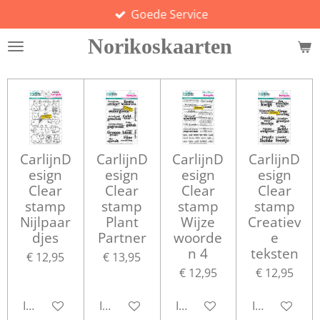
Goede Service
Ga
direct
Norikoskaarten
naar
de
hoofdinhoud
CarlijnD
CarlijnD
CarlijnD
CarlijnD
esign
esign
esign
esign
Clear
Clear
Clear
Clear
stamp
stamp
stamp
stamp
Nijlpaar
Plant
Wijze
Creatiev
djes
Partner
woorde
e
n 4
teksten
€ 12,95
€ 13,95
€ 12,95
€ 12,95
In winkelwagen
In winkelwagen
In winkelwagen
In winkelwa