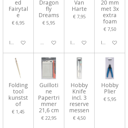
ed
Dragon
Van
20 mm
Fairytal
fly
Harte
met 3x
e
Dreams
extra
€ 7,95
foam
€ 6,95
€ 5,95
€ 7,50
In winkelwagen
Houd mij op de hoogte
In winkelwagen
In winkelwa
Folding
Guilloti
Hobby
Hobby
tool
ne
Knife
Plier
kunstst
Papertri
incl. 3
€ 5,95
of
mmer
reserve
21,6 cm
messen
€ 1,45
€ 22,95
€ 4,50