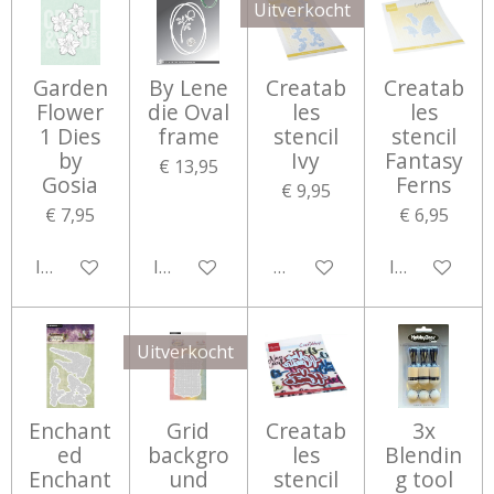
Uitverkocht
Garden
By Lene
Creatab
Creatab
Flower
die Oval
les
les
1 Dies
frame
stencil
stencil
by
Ivy
Fantasy
€ 13,95
Gosia
Ferns
€ 9,95
€ 7,95
€ 6,95
In winkelwagen
In winkelwagen
Houd mij op de hoogte
In winkelwa
Uitverkocht
Enchant
Grid
Creatab
3x
ed
backgro
les
Blendin
Enchant
und
stencil
g tool