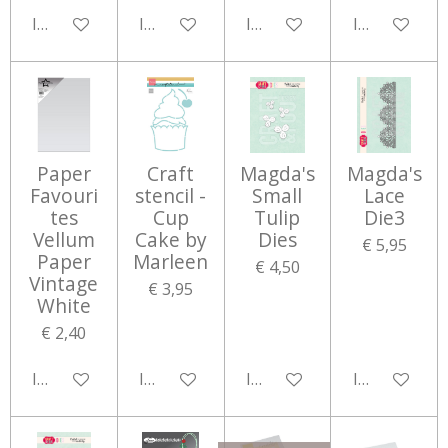
In winkelwagen
In winkelwagen
In winkelwagen
In winkelwa
Paper
Craft
Magda's
Magda's
Favouri
stencil -
Small
Lace
tes
Cup
Tulip
Die3
Vellum
Cake by
Dies
€ 5,95
Paper
Marleen
€ 4,50
Vintage
€ 3,95
White
€ 2,40
In winkelwagen
In winkelwagen
In winkelwagen
In winkelwa