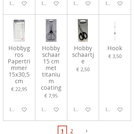
In winkelwagen
In winkelwagen
In winkelwagen
In winkelwa
Hobbyg
Hobby
Hobby
Hook
ros
schaar
schaartj
€ 3,50
Papertri
15 cm
e
mmer
met
€ 2,50
15x30,5
titaniu
cm
m
coating
€ 22,95
€ 7,95
In winkelwagen
In winkelwagen
In winkelwagen
In winkelwa
1
2