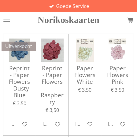
Goede Service
Ga
direct
Norikoskaarten
naar
de
hoofdinhoud
Uitverkocht
Reprint
Reprint
Paper
Paper
- Paper
- Paper
Flowers
Flowers
Flowers
Flowers
White
Pink
- Dusty
-
€ 3,50
€ 3,50
Blue
Raspber
ry
€ 3,50
€ 3,50
Houd mij op de hoogte
In winkelwagen
In winkelwagen
In winkelwa