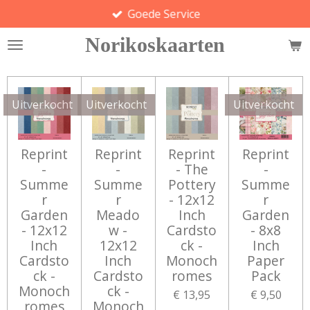
Goede Service
Ga
direct
Norikoskaarten
naar
de
hoofdinhoud
Uitverkocht
Uitverkocht
Uitverkocht
Reprint
Reprint
Reprint
Reprint
-
-
- The
-
Summe
Summe
Pottery
Summe
r
r
- 12x12
r
Garden
Meado
Inch
Garden
- 12x12
w -
Cardsto
- 8x8
Inch
12x12
ck -
Inch
Cardsto
Inch
Monoch
Paper
ck -
Cardsto
romes
Pack
Monoch
ck -
€ 13,95
€ 9,50
romes
Monoch