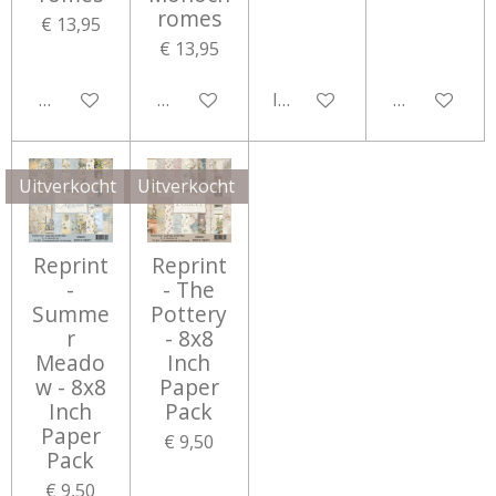
romes
€ 13,95
€ 13,95
Houd mij op de hoogte
Houd mij op de hoogte
In winkelwagen
Houd mij op
Uitverkocht
Uitverkocht
Reprint
Reprint
-
- The
Summe
Pottery
r
- 8x8
Meado
Inch
w - 8x8
Paper
Inch
Pack
Paper
€ 9,50
Pack
€ 9,50