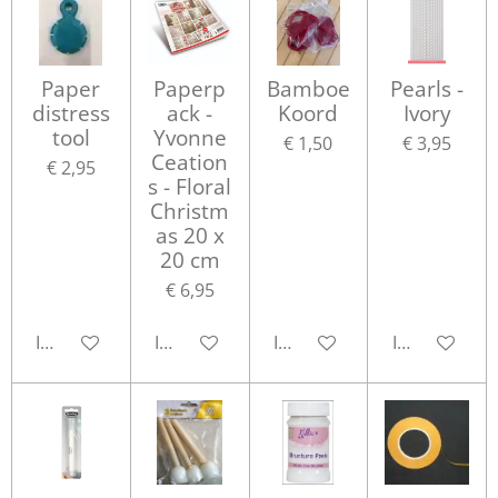
Paper
Paperp
Bamboe
Pearls -
distress
ack -
Koord
Ivory
tool
Yvonne
€ 1,50
€ 3,95
Ceation
€ 2,95
s - Floral
Christm
as 20 x
20 cm
€ 6,95
In winkelwagen
In winkelwagen
In winkelwagen
In winkelwa