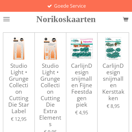
Goede Service
Ga
direct
Norikoskaarten
naar
de
hoofdinhoud
Studio
Studio
CarlijnD
CarlijnD
Light •
Light •
esign
esign
Grunge
Grunge
snijmall
snijmall
Collecti
Collecti
en Fijne
en
on
on
Feestda
Kersttak
Cutting
Cutting
gen
ken
Die Star
Die
piek
€ 8,95
Label
Extra
€ 4,95
Element
€ 12,95
s
€ 9,95