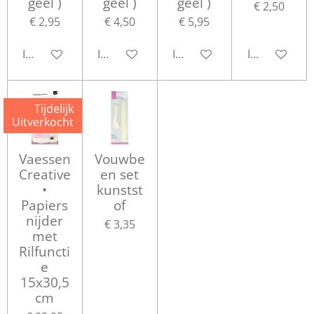
geel )
geel )
geel )
€ 2,50
€ 2,95
€ 4,50
€ 5,95
In winkelwagen
In winkelwagen
In winkelwagen
In winkelwa
Tijdelijk
Uitverkocht
Vaessen
Vouwbe
Creative
en set
•
kunstst
Papiers
of
nijder
€ 3,35
met
Rilfuncti
e
15x30,5
cm