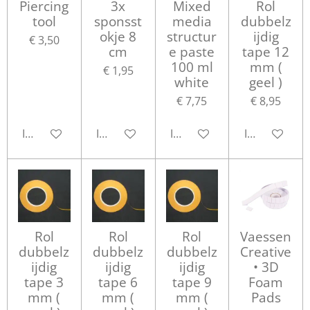
Piercing
3x
Mixed
Rol
tool
sponsst
media
dubbelz
okje 8
structur
ijdig
€ 3,50
cm
e paste
tape 12
100 ml
mm (
€ 1,95
white
geel )
€ 7,75
€ 8,95
In winkelwagen
In winkelwagen
In winkelwagen
In winkelwa
Rol
Rol
Rol
Vaessen
dubbelz
dubbelz
dubbelz
Creative
ijdig
ijdig
ijdig
• 3D
tape 3
tape 6
tape 9
Foam
mm (
mm (
mm (
Pads