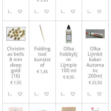
In winkelwagen
In winkelwagen
In winkelwagen
In winkelwa
Christm
Folding
Olba
Olba
as bells
tool
hobbylij
Lijmkit
8 mm
kunstst
m
koker
deep
of
Lijmpie
Automa
gold
100 ml
tic
€ 1,45
(16)
200ml
€ 8,95
€ 1,55
€ 22,50
In winkelwagen
In winkelwagen
In winkelwagen
In winkelwa