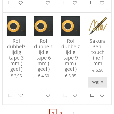
In winkelwagen
In winkelwagen
In winkelwagen
In winkelwa
Rol
Rol
Rol
Sakura
dubbelz
dubbelz
dubbelz
Pen-
ijdig
ijdig
ijdig
touch
tape 3
tape 6
tape 9
fine 1
mm (
mm (
mm (
mm
geel )
geel )
geel )
€ 6,50
€ 2,95
€ 4,50
€ 5,95
In winkelwagen
In winkelwagen
In winkelwagen
In winkelwa
1
2