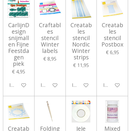
CarlijnD
Craftabl
Creatab
Creatab
esign
es
les
les
snijmall
stencil
stencil
stencil
en Fijne
Winter
Nordic
Postbox
Feestda
labels
Winter
€ 6,95
gen
strips
€ 8,95
piek
€ 11,95
€ 4,95
In winkelwagen
In winkelwagen
In winkelwagen
In winkelwa
Creatab
Folding
JeJe
Mixed