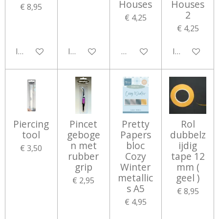
Houses
Houses
€ 8,95
2
€ 4,25
€ 4,25
In winkelwagen
In winkelwagen
Houd mij op de hoogte
In winkelwa
Piercing
Pincet
Pretty
Rol
tool
geboge
Papers
dubbelz
n met
bloc
ijdig
€ 3,50
rubber
Cozy
tape 12
grip
Winter
mm (
metallic
geel )
€ 2,95
s A5
€ 8,95
€ 4,95