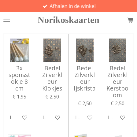
Afhalen in de winkel
Ga
direct
Norikoskaarten
naar
de
hoofdinhoud
3x
Bedel
Bedel
Bedel
sponsst
Zilverkl
Zilverkl
Zilverkl
okje 8
eur
eur
eur
cm
Klokjes
Ijskrista
Kerstbo
l
om
€ 1,95
€ 2,50
€ 2,50
€ 2,50
In winkelwagen
In winkelwagen
In winkelwagen
In winkelwa