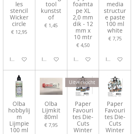
les
tool
foamta
media
stencil
kunstst
pe XL
structur
Wicker
of
2,0 mm
e paste
circle
dik - 12
100 ml
€ 1,45
mm x
white
€ 12,95
10 mtr
€ 7,75
€ 4,50
In winkelwagen
In winkelwagen
In winkelwagen
In winkelwa
Uitverkocht
Olba
Olba
Paper
Paper
hobbylij
Lijmkit
Favouri
Favouri
m
80ml
tes Die-
tes Die-
Lijmpie
Cuts
Cuts
€ 7,95
100 ml
Winter
Winter