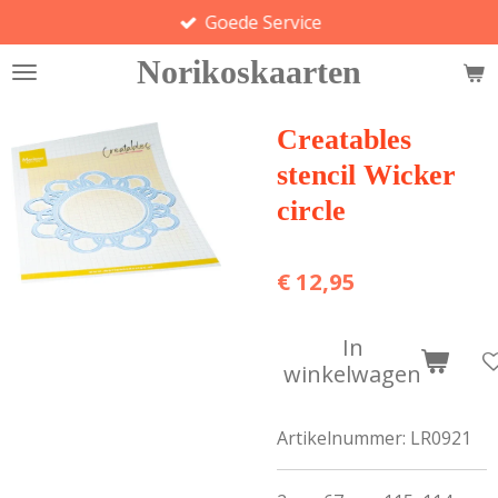
Goede Service
Ga
direct
Norikoskaarten
naar
de
hoofdinhoud
Creatables
stencil Wicker
circle
€ 12,95
In
winkelwagen
Artikelnummer:
LR0921