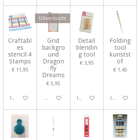
Uitverkocht
Craftabl
Grid
Detail
Folding
es
backgro
blendin
tool
stencil 4
und
g tool
kunstst
Stamps
Dragon
of
€ 3,95
fly
€ 11,95
€ 1,45
Dreams
€ 5,95
In winkelwagen
Houd mij op de hoogte
In winkelwagen
In winkelwa