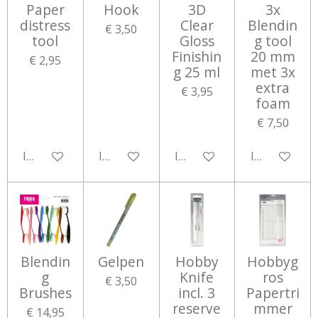
Paper
Hook
3D
3x
distress
Clear
Blendin
€ 3,50
tool
Gloss
g tool
Finishin
20 mm
€ 2,95
g 25 ml
met 3x
extra
€ 3,95
foam
€ 7,50
In winkelwagen
In winkelwagen
In winkelwagen
In winkelwa
Blendin
Gelpen
Hobby
Hobbyg
g
Knife
ros
€ 3,50
Brushes
incl. 3
Papertri
reserve
mmer
€ 14,95