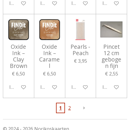
In winkelwagen
In winkelwagen
In winkelwagen
In winkelwa
Oxide
Oxide
Pearls -
Pincet
Ink –
Ink –
Peach
12 cm
Clay
Carame
geboge
€ 3,95
Brown
l
n fijn
€ 6,50
€ 6,50
€ 2,55
In winkelwagen
In winkelwagen
In winkelwagen
In winkelwa
1
2
© 2024 - 2026 Norikoskaarten