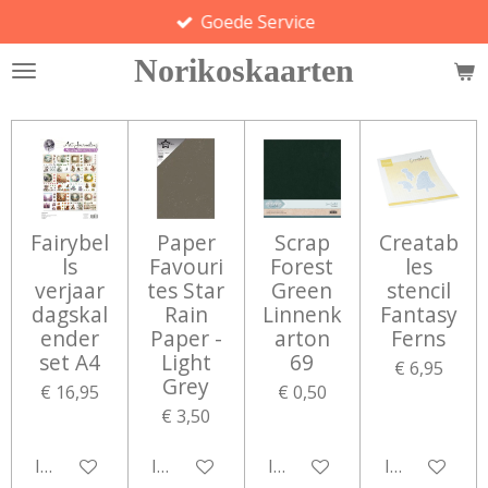
Goede Service
Ga
direct
Norikoskaarten
naar
de
hoofdinhoud
Fairybel
Paper
Scrap
Creatab
ls
Favouri
Forest
les
verjaar
tes Star
Green
stencil
dagskal
Rain
Linnenk
Fantasy
ender
Paper -
arton
Ferns
set A4
Light
69
€ 6,95
Grey
€ 16,95
€ 0,50
€ 3,50
In winkelwagen
In winkelwagen
In winkelwagen
In winkelwa