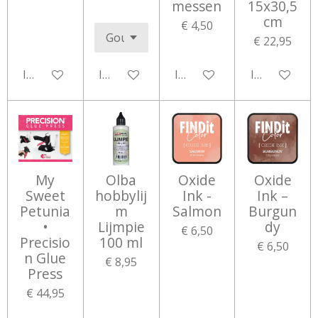
messen
15x30,5
cm
€ 4,50
€ 22,95
In winkelwagen
In winkelwagen
In winkelwagen
In winkelwa
My
Olba
Oxide
Oxide
Sweet
hobbylij
Ink -
Ink –
Petunia
m
Salmon
Burgun
•
Lijmpie
dy
€ 6,50
Precisio
100 ml
€ 6,50
n Glue
€ 8,95
Press
€ 44,95