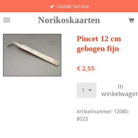
Goede Service
Ga
direct
Norikoskaarten
naar
de
hoofdinhoud
Pincet 12 cm
gebogen fijn
€ 2,55
In
winkelwage
Artikelnummer:
12080-
8023