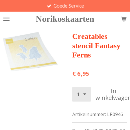
Goede Service
Ga
direct
Norikoskaarten
naar
de
hoofdinhoud
Creatables
stencil Fantasy
Ferns
€ 6,95
In
winkelwage
Artikelnummer:
LR0946