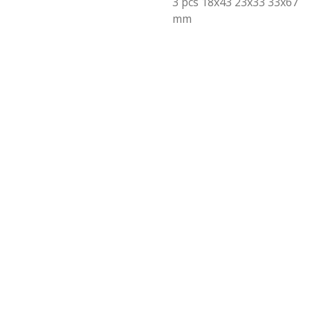
3 pcs 18x43 23x33 33x67
mm