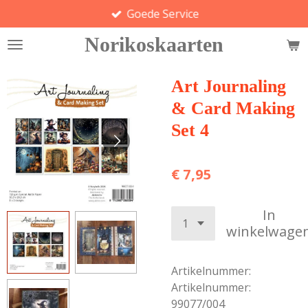
Goede Service
Ga
direct
Norikoskaarten
naar
de
hoofdinhoud
Art Journaling
& Card Making
Set 4
€ 7,95
In
winkelwage
Artikelnummer:
Artikelnummer:
99077/004