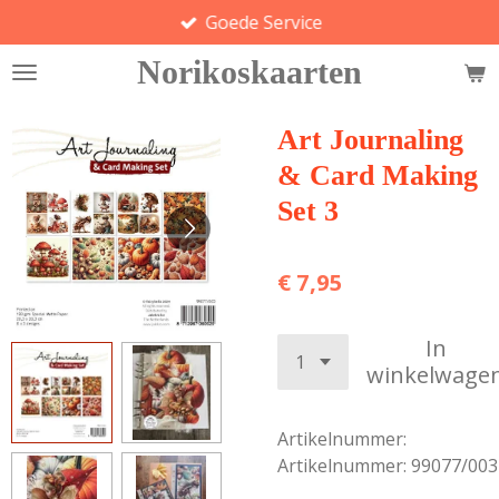
Goede Service
Ga
direct
Norikoskaarten
naar
de
hoofdinhoud
Art Journaling
& Card Making
Set 3
€ 7,95
In
winkelwage
Artikelnummer:
Artikelnummer: 99077/003