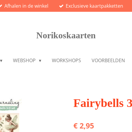
Afhalen in de winkel
Exclusieve kaartpakketten
Norikoskaarten
WEBSHOP
WORKSHOPS
VOORBEELDEN
Fairybells 3
€ 2,95