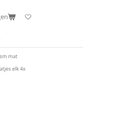
gen
6
gsm mat
atjes elk 4x