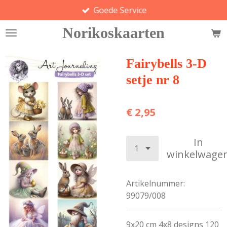
Goede Service
Ga
direct
Norikoskaarten
naar
de
hoofdinhoud
Fairybells 3-D
setje nr 8
€ 2,95
In
winkelwage
Artikelnummer:
99079/008
9x20 cm 4x8 designs 120