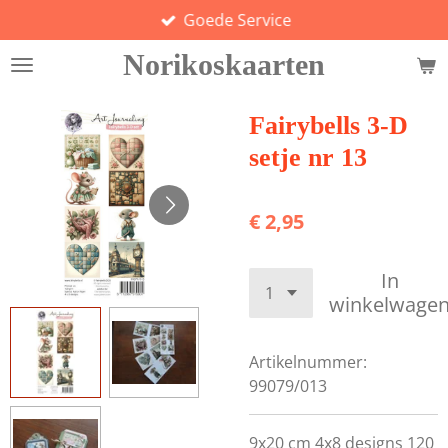
Goede Service
Ga
direct
Norikoskaarten
naar
de
hoofdinhoud
Fairybells 3-D
setje nr 13
€ 2,95
In
winkelwage
Artikelnummer:
99079/013
9x20 cm 4x8 designs 120