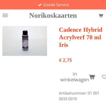
Goede Service
Ga
direct
Norikoskaarten
naar
de
hoofdinhoud
Cadence Hybrid
Acrylverf 70 ml
Iris
€ 2,75
In
winkelwagen
Artikelnummer:
01 001
0033 0070