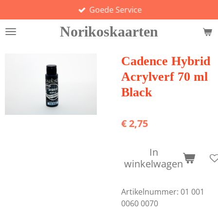
Goede Service
Ga
direct
Norikoskaarten
naar
de
hoofdinhoud
Cadence Hybrid
Acrylverf 70 ml
Black
€ 2,75
In
winkelwagen
Artikelnummer:
01 001
0060 0070