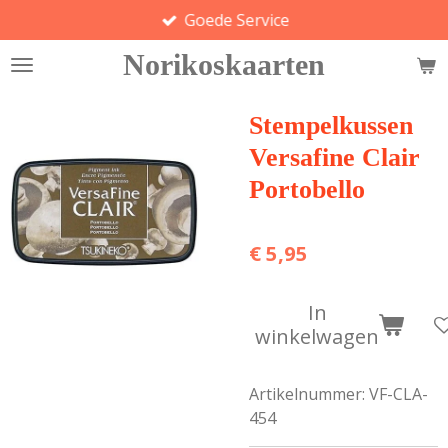
Goede Service
Ga
direct
Norikoskaarten
naar
de
hoofdinhoud
Stempelkussen
Versafine Clair
Portobello
€ 5,95
In
winkelwagen
Artikelnummer:
VF-CLA-
454