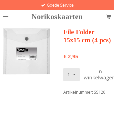
Goede Service
Ga
direct
Norikoskaarten
naar
de
hoofdinhoud
File Folder
15x15 cm (4 pcs)
€ 2,95
In
winkelwage
Artikelnummer:
SS126