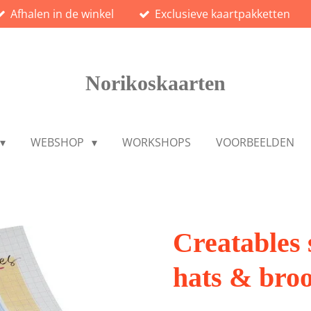
Afhalen in de winkel
Exclusieve kaartpakketten
Norikoskaarten
WEBSHOP
WORKSHOPS
VOORBEELDEN
Creatables 
hats & bro