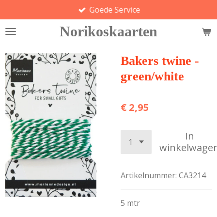
Goede Service
Ga
direct
Norikoskaarten
naar
de
hoofdinhoud
Bakers twine -
green/white
€ 2,95
In
winkelwage
Artikelnummer:
CA3214
5 mtr