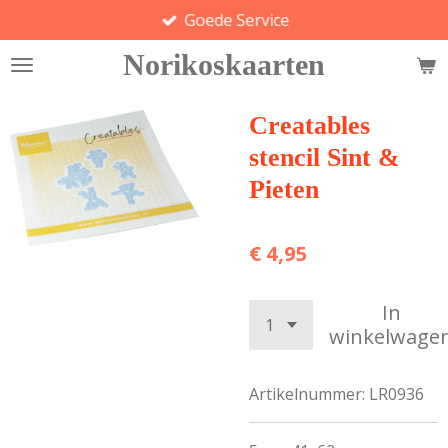
Goede Service
Ga
direct
Norikoskaarten
naar
de
hoofdinhoud
Creatables
stencil Sint &
Pieten
€ 4,95
In
winkelwage
Artikelnummer:
LR0936