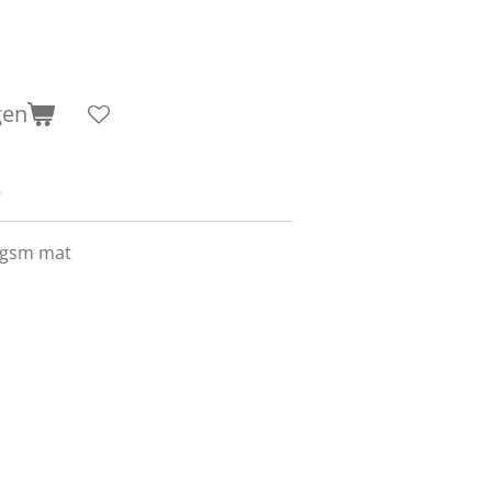
gen
8
 gsm mat