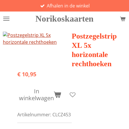
Afhalen in de winkel
Ga
direct
Norikoskaarten
naar
de
hoofdinhoud
Postzegelstrip
XL 5x
horizontale
rechthoeken
€ 10,95
In
winkelwagen
Artikelnummer:
CLCZ453