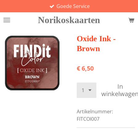
Goede Service
Ga
direct
Norikoskaarten
naar
de
hoofdinhoud
Oxide Ink -
Brown
€ 6,50
In
winkelwage
Artikelnummer:
FITCOI007