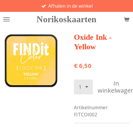
Afhalen in de winkel
Ga
direct
Norikoskaarten
naar
de
hoofdinhoud
Oxide Ink -
Yellow
€ 6,50
In
winkelwage
Artikelnummer:
FITCOI002