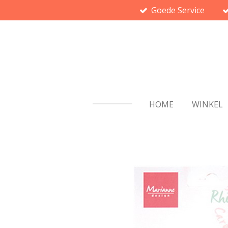
Goede Service
Ga
direct
naar
de
hoofdinhoud
HOME
WINKEL