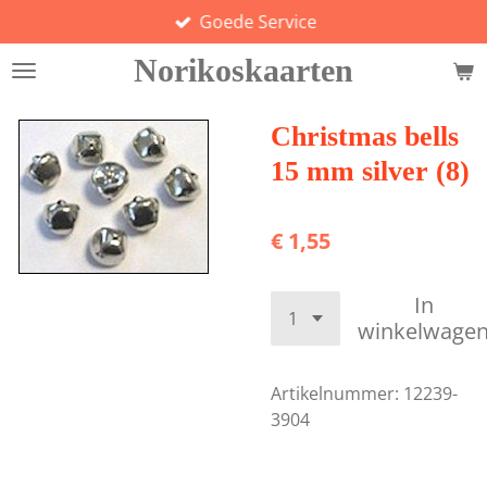
Goede Service
Ga
direct
Norikoskaarten
naar
de
hoofdinhoud
Christmas bells
15 mm silver (8)
€ 1,55
In
winkelwage
Artikelnummer:
12239-
3904