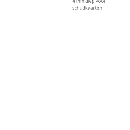
4 mm diep voor
schudkaarten