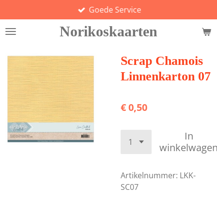
Goede Service
Ga
direct
Norikoskaarten
naar
de
hoofdinhoud
Scrap Chamois
Linnenkarton 07
€ 0,50
In
winkelwage
Artikelnummer:
LKK-
SC07