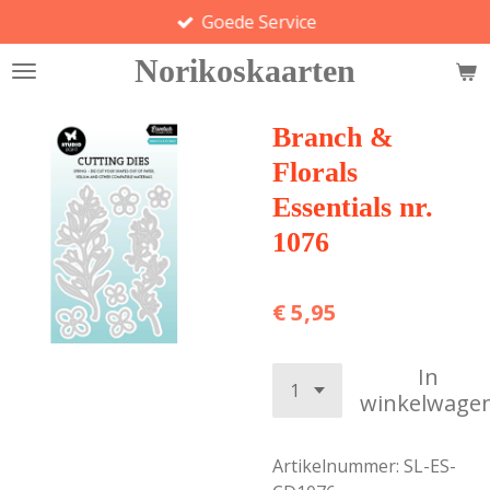
Goede Service
Ga
direct
Norikoskaarten
naar
de
hoofdinhoud
Branch &
Florals
Essentials nr.
1076
€ 5,95
In
winkelwage
Artikelnummer:
SL-ES-