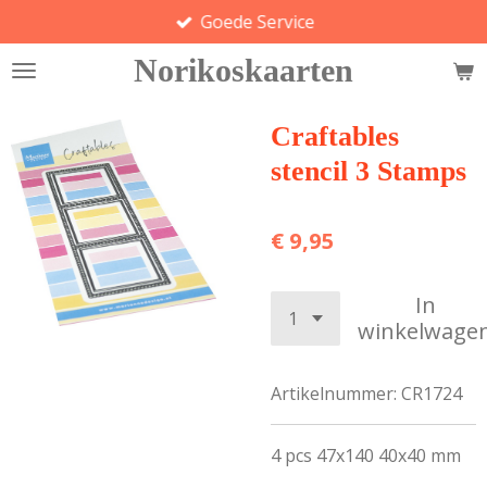
Goede Service
Ga
direct
Norikoskaarten
naar
de
hoofdinhoud
Craftables
stencil 3 Stamps
€ 9,95
In
winkelwage
Artikelnummer:
CR1724
4 pcs 47x140 40x40 mm