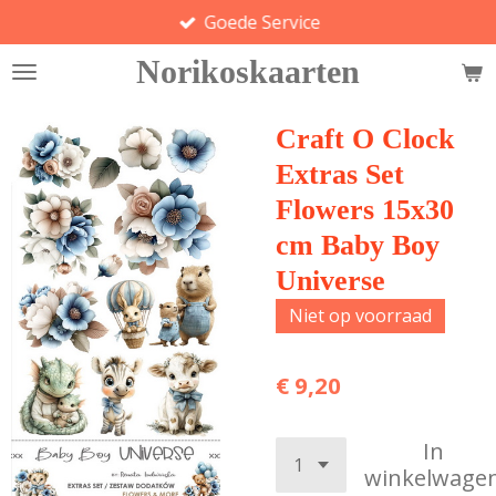
Goede Service
Ga
direct
Norikoskaarten
naar
de
hoofdinhoud
Craft O Clock
Extras Set
Flowers 15x30
cm Baby Boy
Universe
Niet op voorraad
€ 9,20
In
winkelwage