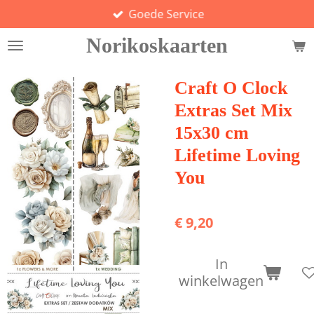
Goede Service
Ga
direct
Norikoskaarten
naar
de
hoofdinhoud
Craft O Clock
Extras Set Mix
15x30 cm
Lifetime Loving
You
€ 9,20
In
winkelwagen