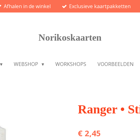
Afhalen in de winkel
Exclusieve kaartpakketten
Norikoskaarten
WEBSHOP
WORKSHOPS
VOORBEELDEN
Ranger • St
€ 2,45