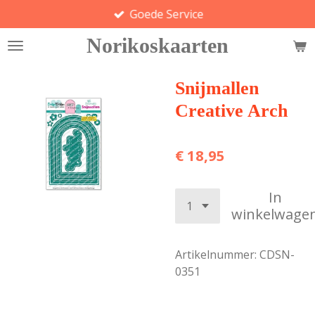
Goede Service
Ga
direct
Norikoskaarten
naar
de
hoofdinhoud
Snijmallen
Creative Arch
€ 18,95
In
winkelwage
Artikelnummer:
CDSN-
0351