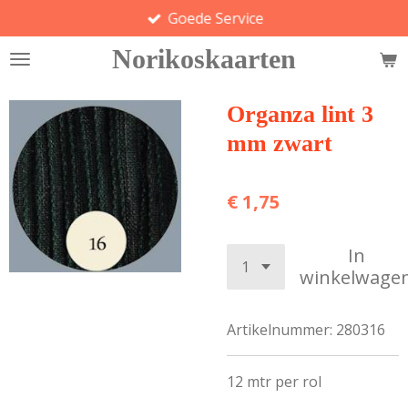
Goede Service
Ga
direct
Norikoskaarten
naar
de
hoofdinhoud
Organza lint 3
mm zwart
€ 1,75
In
winkelwage
Artikelnummer:
280316
12 mtr per rol