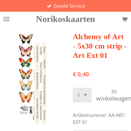
Goede Service
Ga
direct
Norikoskaarten
naar
de
hoofdinhoud
Alchemy of Art
- 5x30 cm strip -
Art Ext 01
€ 0,40
In
winkelwage
Artikelnummer:
AA-ART-
EXT-01