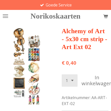
Goede Service
Ga
direct
Norikoskaarten
naar
de
hoofdinhoud
Alchemy of Art
- 5x30 cm strip -
Art Ext 02
€ 0,40
In
winkelwage
Artikelnummer:
AA-ART-
EXT-02