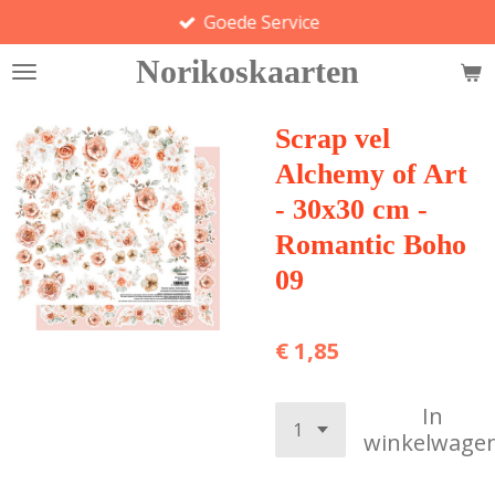
Goede Service
Ga
direct
Norikoskaarten
naar
de
hoofdinhoud
Scrap vel
Alchemy of Art
- 30x30 cm -
Romantic Boho
09
€ 1,85
In
winkelwage