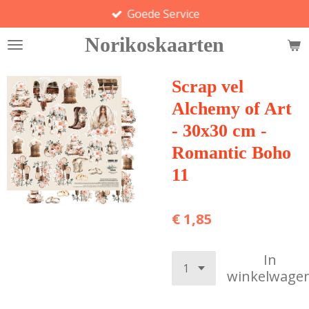
Goede Service
Ga
direct
Norikoskaarten
naar
de
hoofdinhoud
Scrap vel
Alchemy of Art
- 30x30 cm -
Romantic Boho
11
€ 1,85
In
winkelwage