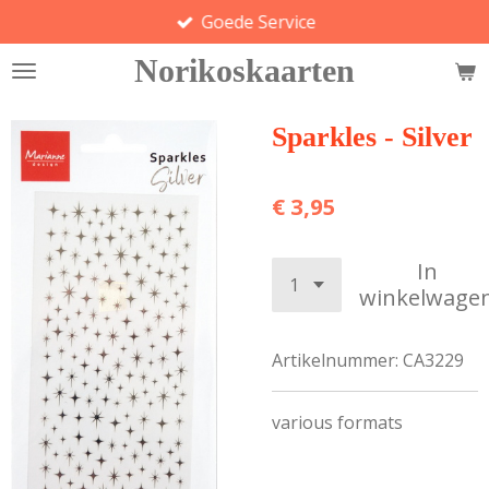
Goede Service
Ga
direct
Norikoskaarten
naar
de
hoofdinhoud
Sparkles - Silver
€ 3,95
In
winkelwage
Artikelnummer:
CA3229
various formats