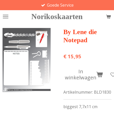
Goede Service
Ga
direct
Norikoskaarten
naar
de
hoofdinhoud
By Lene die
Notepad
€ 15,95
In
winkelwagen
Artikelnummer:
BLD1830
biggest 7,7x11 cm