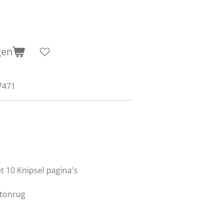
gen
7471
 10 Knipsel pagina's
rtonrug