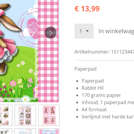
€ 13,99
In winkelwa
Artikelnummer:
15112344
Paperpad
Paperpad
Rabbit Hil
170 grams papier
inhoud; 1 paperpad met
A4 formaat
Verlijmd met harde ka