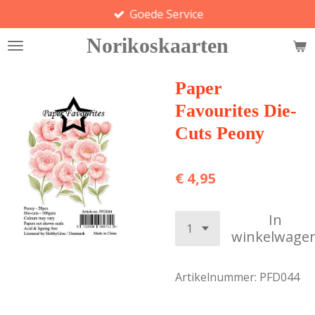
Goede Service
Ga
direct
Norikoskaarten
naar
de
hoofdinhoud
Paper
Favourites Die-
Cuts Peony
€ 4,95
In
winkelwage
Artikelnummer:
PFD044