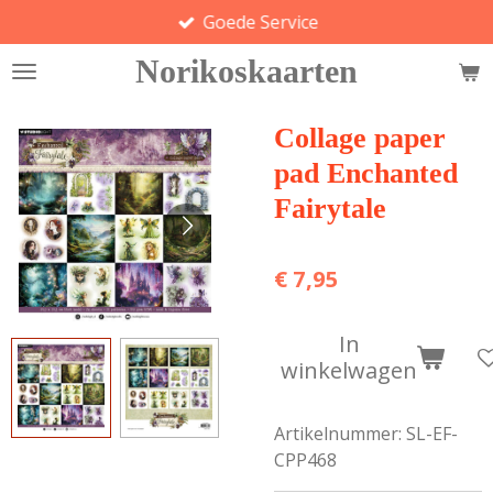
Goede Service
Ga
direct
Norikoskaarten
naar
de
hoofdinhoud
Collage paper
pad Enchanted
Fairytale
€ 7,95
In
winkelwagen
Artikelnummer:
SL-EF-
CPP468