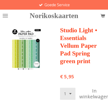
Goede Service
Ga
direct
Norikoskaarten
naar
de
hoofdinhoud
Studio Light •
Essentials
Vellum Paper
Pad Spring
green print
€ 5,95
In
winkelwage