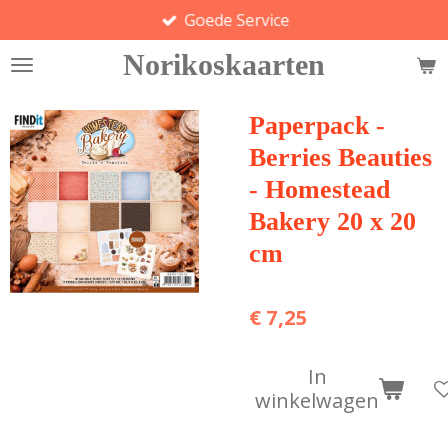
Goede Service
Ga
direct
Norikoskaarten
naar
de
hoofdinhoud
Paperpack -
Berries Beauties
- Homestead
Bakery 20 x 20
cm
€ 7,25
In
winkelwagen