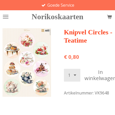
Goede Service
Ga
direct
Norikoskaarten
naar
de
hoofdinhoud
Knipvel Circles -
Teatime
€ 0,80
In
winkelwage
Artikelnummer:
VK9648