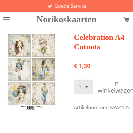
Goede Service
Ga
direct
Norikoskaarten
naar
de
hoofdinhoud
Celebration A4
Cutouts
€ 1,30
In
winkelwage
Artikelnummer:
KPA4125